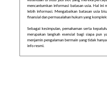
mencantumkan informasi batasan usia. Hal in
lebih informasi. Mengabaikan batasan usia bis
finansial dan permasalahan hukum yang komplek
Sebagai kesimpulan, pemahaman serta kepatuha
merupakan langkah esensial bagi siapa pun yan
menjamin pengalaman bermain yang tidak hanya a
info resmi.