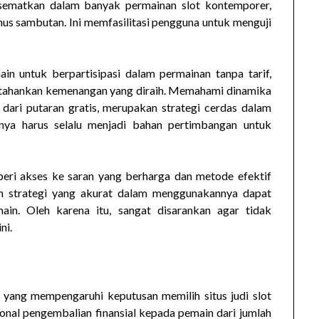
 disematkan dalam banyak permainan slot kontemporer,
us sambutan. Ini memfasilitasi pengguna untuk menguji
n untuk berpartisipasi dalam permainan tanpa tarif,
tahankan kemenangan yang diraih. Memahami dinamika
dari putaran gratis, merupakan strategi cerdas dalam
ininya harus selalu menjadi bahan pertimbangan untuk
eri akses ke saran yang berharga dan metode efektif
an strategi yang akurat dalam menggunakannya dapat
in. Oleh karena itu, sangat disarankan agar tidak
ni.
 yang mempengaruhi keputusan memilih situs judi slot
onal pengembalian finansial kepada pemain dari jumlah