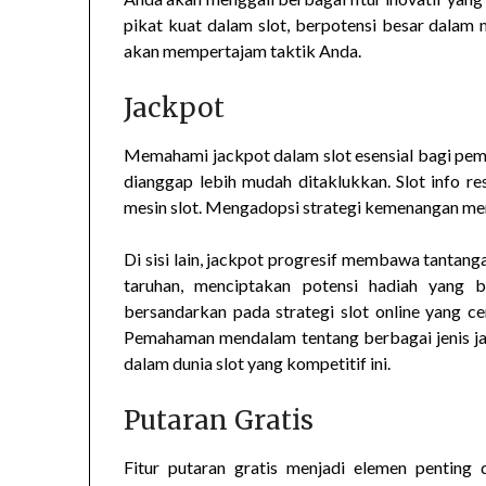
pikat kuat dalam slot, berpotensi besar dalam
akan mempertajam taktik Anda.
Jackpot
Memahami jackpot dalam slot esensial bagi pemai
dianggap lebih mudah ditaklukkan. Slot info r
mesin slot. Mengadopsi strategi kemenangan m
Di sisi lain, jackpot progresif membawa tantan
taruhan, menciptakan potensi hadiah yang b
bersandarkan pada strategi slot online yang c
Pemahaman mendalam tentang berbagai jenis 
dalam dunia slot yang kompetitif ini.
Putaran Gratis
Fitur putaran gratis menjadi elemen penting