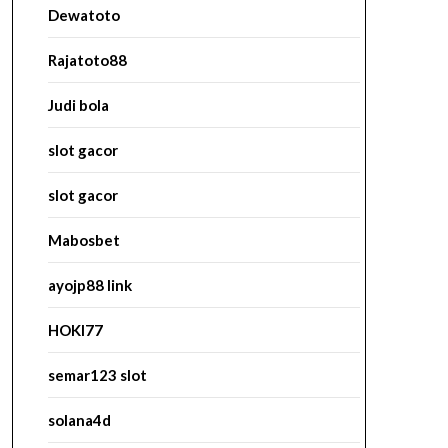
Dewatoto
Rajatoto88
Judi bola
slot gacor
slot gacor
Mabosbet
ayojp88 link
HOKI77
semar123 slot
solana4d