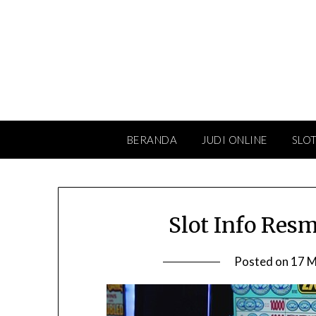
Skip
to
content
BERANDA
JUDI ONLINE
SLO
Slot Info Res
Posted on
17 M