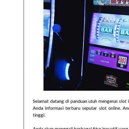
Selamat datang di panduan utuh mengenai slot 
Anda informasi terbaru seputar slot online. An
tinggi.
Anda akan menggali berbagai fitur inovatif yang 