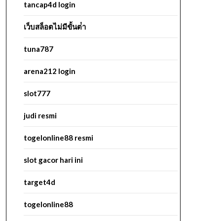
tancap4d login
เว็บสล็อตไม่มีขั้นต่ํา
tuna787
arena212 login
slot777
judi resmi
togelonline88 resmi
slot gacor hari ini
target4d
togelonline88