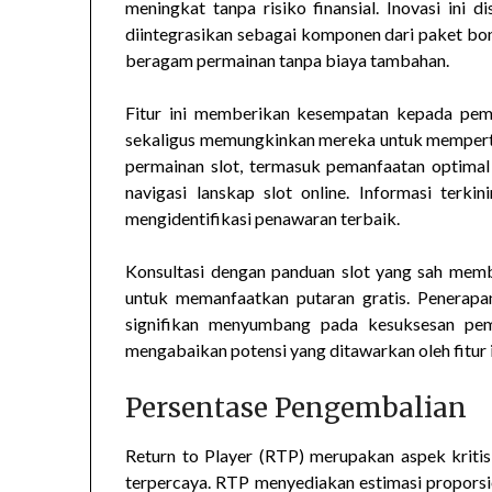
meningkat tanpa risiko finansial. Inovasi ini
diintegrasikan sebagai komponen dari paket bon
beragam permainan tanpa biaya tambahan.
Fitur ini memberikan kesempatan kepada pemai
sekaligus memungkinkan mereka untuk memper
permainan slot, termasuk pemanfaatan optimal 
navigasi lanskap slot online. Informasi terk
mengidentifikasi penawaran terbaik.
Konsultasi dengan panduan slot yang sah memb
untuk memanfaatkan putaran gratis. Penerap
signifikan menyumbang pada kesuksesan pema
mengabaikan potensi yang ditawarkan oleh fitur i
Persentase Pengembalian
Return to Player (RTP) merupakan aspek kritis
terpercaya. RTP menyediakan estimasi proporsi