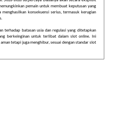
i memungkinkan pemain untuk membuat keputusan yang
a menghasilkan konsekuensi serius, termasuk kerugian
s.
n terhadap batasan usia dan regulasi yang ditetapkan
g berkeinginan untuk terlibat dalam slot online. Ini
man tetapi juga menghibur, sesuai dengan standar slot