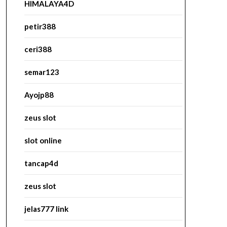
HIMALAYA4D
petir388
ceri388
semar123
Ayojp88
zeus slot
slot online
tancap4d
zeus slot
jelas777 link