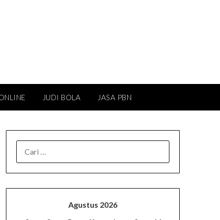
ONLINE
JUDI BOLA
JASA PBN
CARI
UNTUK:
Agustus 2026