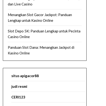
dan Live Casino
Menangkan Slot Gacor Jackpot: Panduan
Lengkap untuk Kasino Online
Slot Depo 5K: Panduan Lengkap untuk Pecinta
Casino Online
Panduan Slot Dana: Menangkan Jackpot di
Kasino Online
situs apigacor88
judi resmi
CERI123