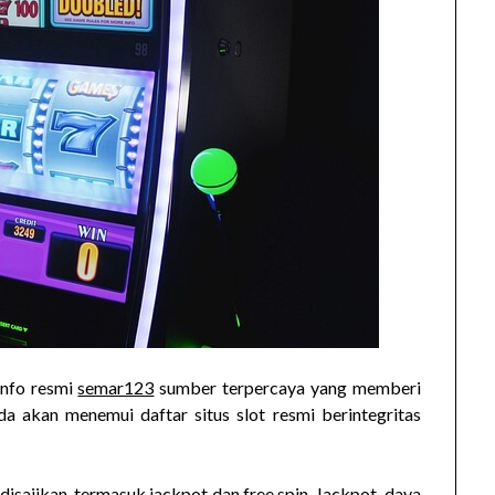
info resmi
semar123
sumber terpercaya yang memberi
da akan menemui daftar situs slot resmi berintegritas
disajikan, termasuk jackpot dan free spin. Jackpot, daya