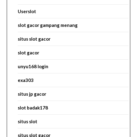
Userslot
slot gacor gampang menang
situs slot gacor
slot gacor
unyu168 login
exa303
situs jp gacor
slot badak178
situs slot
situs slot gacor