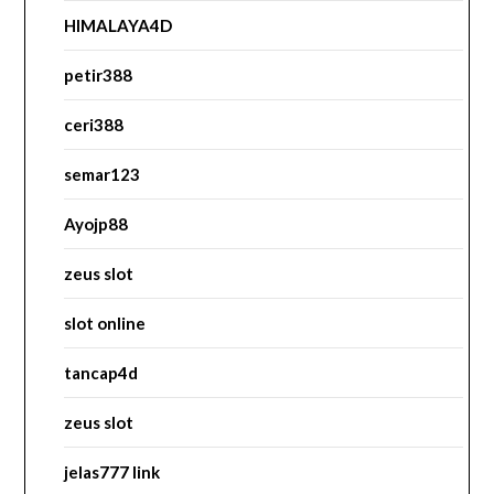
HIMALAYA4D
petir388
ceri388
semar123
Ayojp88
zeus slot
slot online
tancap4d
zeus slot
jelas777 link