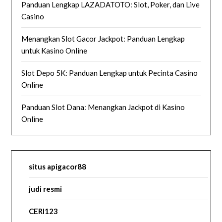
Panduan Lengkap LAZADATOTO: Slot, Poker, dan Live
Casino
Menangkan Slot Gacor Jackpot: Panduan Lengkap
untuk Kasino Online
Slot Depo 5K: Panduan Lengkap untuk Pecinta Casino
Online
Panduan Slot Dana: Menangkan Jackpot di Kasino
Online
situs apigacor88
judi resmi
CERI123