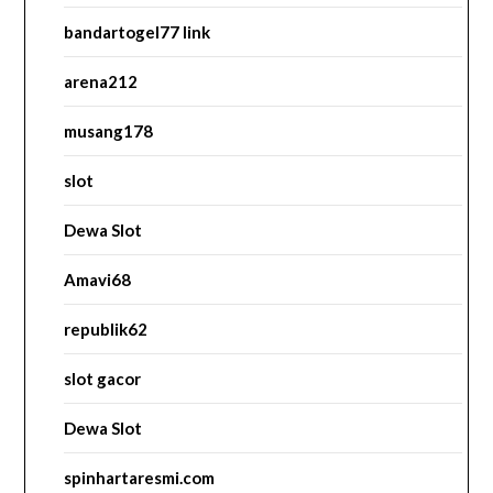
bandartogel77 link
arena212
musang178
slot
Dewa Slot
Amavi68
republik62
slot gacor
Dewa Slot
spinhartaresmi.com