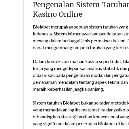
Pengenalan Sistem Taruha
Kasino Online
Biolabet merupakan sebuah sistem taruhan yang s
Indonesia. Sistem ini menawarkan pendekatan st
menang dalam berbagai jenis permainan kasino
dapat mengembangkan pola taruhan yang lebih ra
Dalam konteks permainan kasino seperti slot, bl
kerja yang mengedepankan analisis statistik dan p
didasarkan pada pengelolaan modal dan pengaturan
pemahaman mendalam tentang aspek teknis dan te
meraih keberhasilan jangka panjang.
Sistem taruhan Biolabet bukan sekadar metode 
yang memadukan logika matematika dan psikolo
dibandingkan strategi taruhan konvensional yang l
yang signifikan dalam penerapan Biolabet di kasi