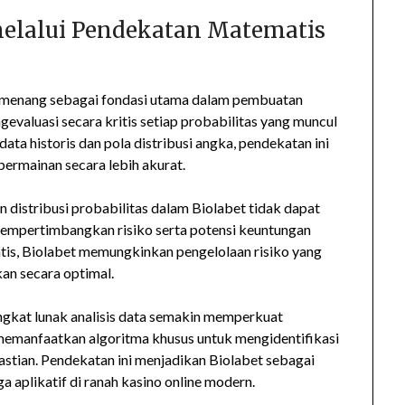
elalui Pendekatan Matematis
g menang sebagai fondasi utama dalam pembuatan
evaluasi secara kritis setiap probabilitas yang muncul
a historis dan pola distribusi angka, pendekatan ini
rmainan secara lebih akurat.
distribusi probabilitas dalam Biolabet tidak dapat
mempertimbangkan risiko serta potensi keuntungan
atis, Biolabet memungkinkan pengelolaan risiko yang
kan secara optimal.
rangkat lunak analisis data semakin memperkuat
 memanfaatkan algoritma khusus untuk mengidentifikasi
astian. Pendekatan ini menjadikan Biolabet sebagai
ga aplikatif di ranah kasino online modern.