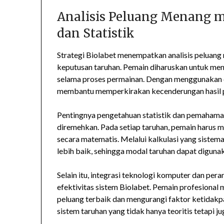
Analisis Peluang Menang m
dan Statistik
Strategi Biolabet menempatkan analisis peluan
keputusan taruhan. Pemain diharuskan untuk meng
selama proses permainan. Dengan menggunakan dat
membantu memperkirakan kecenderungan hasil pe
Pentingnya pengetahuan statistik dan pemahaman 
diremehkan. Pada setiap taruhan, pemain harus 
secara matematis. Melalui kalkulasi yang sistem
lebih baik, sehingga modal taruhan dapat diguna
Selain itu, integrasi teknologi komputer dan pe
efektivitas sistem Biolabet. Pemain profesional
peluang terbaik dan mengurangi faktor ketidakp
sistem taruhan yang tidak hanya teoritis tetapi ju