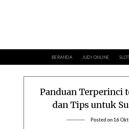
Skip
to
content
BERANDA
JUDI ONLINE
SLO
Panduan Terperinci t
dan Tips untuk Su
Posted on
16 Okt