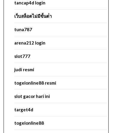
tancap4d login
เว็บสล็อตไม่มีขั้นต่ํา
tuna787
arena212 login
slot777
judi resmi
togelonline88 resmi
slot gacor hari ini
target4d
togelonline88