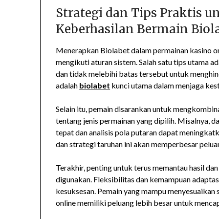
Strategi dan Tips Praktis
Keberhasilan Bermain Biol
Menerapkan Biolabet dalam permainan kasino onl
mengikuti aturan sistem. Salah satu tips utama a
dan tidak melebihi batas tersebut untuk menghin
adalah
biolabet
kunci utama dalam menjaga kest
Selain itu, pemain disarankan untuk mengkombi
tentang jenis permainan yang dipilih. Misalnya, d
tepat dan analisis pola putaran dapat meningkatka
dan strategi taruhan ini akan memperbesar pelu
Terakhir, penting untuk terus memantau hasil da
digunakan. Fleksibilitas dan kemampuan adaptas
kesuksesan. Pemain yang mampu menyesuaikan str
online memiliki peluang lebih besar untuk menca