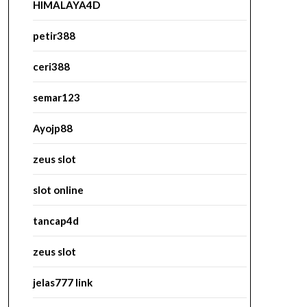
HIMALAYA4D
petir388
ceri388
semar123
Ayojp88
zeus slot
slot online
tancap4d
zeus slot
jelas777 link