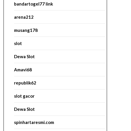
bandartogel77 link
arena212
musang178
slot
Dewa Slot
Amavi68
republik62
slot gacor
Dewa Slot
spinhartaresmi.com