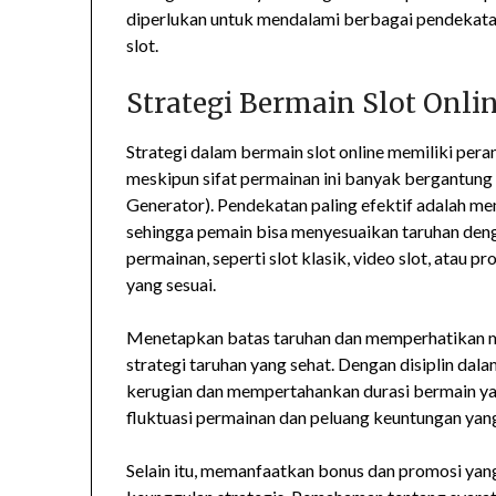
diperlukan untuk mendalami berbagai pendekata
slot.
Strategi Bermain Slot Onlin
Strategi dalam bermain slot online memiliki pe
meskipun sifat permainan ini banyak bergantu
Generator). Pendekatan paling efektif adalah me
sehingga pemain bisa menyesuaikan taruhan dengan
permainan, seperti slot klasik, video slot, atau p
yang sesuai.
Menetapkan batas taruhan dan memperhatikan m
strategi taruhan yang sehat. Dengan disiplin da
kerugian dan mempertahankan durasi bermain ya
fluktuasi permainan dan peluang keuntungan yang
Selain itu, memanfaatkan bonus dan promosi yang