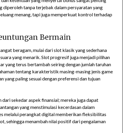
 dan ketentuan yang menyertai bonus sangat penting
 diperoleh tanpa terjebak dalam persyaratan yang
 peluang menang, tapi juga memperkuat kontrol terhadap
Keuntungan Bermain
sangat beragam, mulai dari slot klasik yang sederhana
 suara yang menarik. Slot progresif juga menjadi pilihan
r yang terus bertambah seiring dengan jumlah taruhan
mahaman tentang karakteristik masing-masing jenis game
yang paling sesuai dengan preferensi dan tujuan
 dari sekedar aspek finansial; mereka juga dapat
 tantangan yang menstimulasi kecerdasan dalam
s melalui perangkat digital memberikan fleksibilitas
t, sehingga menambah nilai positif dari pengalaman