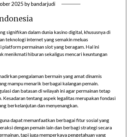
ober 2025
by
bandarjudi
Indonesia
g signifikan dalam dunia kasino digital, khususnya di
an teknologi internet yang semakin meluas
 platform permainan slot yang beragam. Hal ini
k menikmati hiburan sekaligus mencari keuntungan
ghadirkan pengalaman bermain yang amat dinamis
yang mampu menarik berbagai kalangan pemain.
asi dan batasan di wilayah ini agar permainan tetap
. Kesadaran tentang aspek legalitas merupakan fondasi
ng berkelanjutan dan menyenangkan.
gguna dapat memanfaatkan berbagai fitur sosial yang
nteraksi dengan pemain lain dan berbagi strategi secara
permainan, tapi juga memperkaya pengetahuan yang