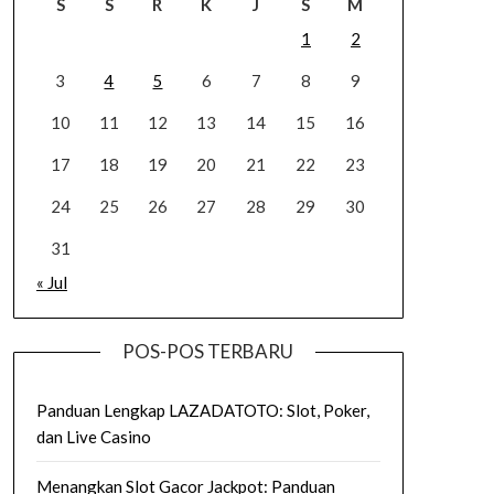
S
S
R
K
J
S
M
1
2
3
4
5
6
7
8
9
10
11
12
13
14
15
16
17
18
19
20
21
22
23
24
25
26
27
28
29
30
31
« Jul
POS-POS TERBARU
Panduan Lengkap LAZADATOTO: Slot, Poker,
dan Live Casino
Menangkan Slot Gacor Jackpot: Panduan