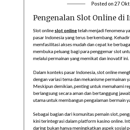
Posted on
27 Okt
Pengenalan Slot Online di 
Slot online
slot online
telah menjadi fenomena yan
pasar Indonesia yang terus berkembang. Kehadir
memfasilitasi akses mudah dan cepat ke berbagai
membuka peluang bagi para penggemar slot untu
melalui permainan yang memikat dan inovatif ini.
Dalam konteks pasar Indonesia, slot online men
dengan variasi tema dan mekanisme permainan 
Meskipun demikian, penting untuk memahami regul
berlangsung secara aman dan bertanggung jawab
utama untuk membangun pengalaman bermain ya
Sebagai bagian dari komunitas pemain slot, pen
kini terintegrasi dalam platform kasino online. I
daring bukan hanya meningkatkan aspek sosial 