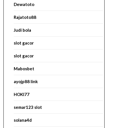
Dewatoto
Rajatoto88
Judi bola
slot gacor
slot gacor
Mabosbet
ayojp88 link
HOKI77
semar123 slot
solana4d