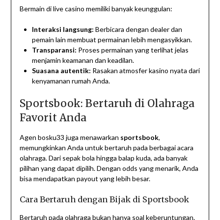
Bermain di live casino memiliki banyak keunggulan:
Interaksi langsung:
Berbicara dengan dealer dan
pemain lain membuat permainan lebih mengasyikkan.
Transparansi:
Proses permainan yang terlihat jelas
menjamin keamanan dan keadilan.
Suasana autentik:
Rasakan atmosfer kasino nyata dari
kenyamanan rumah Anda.
Sportsbook: Bertaruh di Olahraga
Favorit Anda
Agen bosku33 juga menawarkan
sportsbook
,
memungkinkan Anda untuk bertaruh pada berbagai acara
olahraga. Dari sepak bola hingga balap kuda, ada banyak
pilihan yang dapat dipilih. Dengan odds yang menarik, Anda
bisa mendapatkan payout yang lebih besar.
Cara Bertaruh dengan Bijak di Sportsbook
Bertaruh pada olahraga bukan hanya soal keberuntungan.