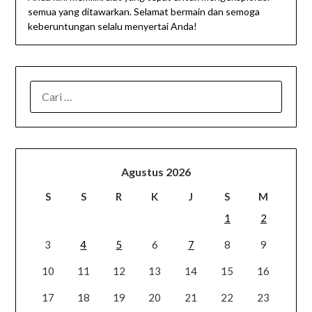
semua yang ditawarkan. Selamat bermain dan semoga
keberuntungan selalu menyertai Anda!
CARI
UNTUK:
Agustus 2026
S
S
R
K
J
S
M
1
2
3
4
5
6
7
8
9
10
11
12
13
14
15
16
17
18
19
20
21
22
23