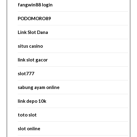
fangwin88 login
PODOMORO89
Link Slot Dana
situs casino
link slot gacor
slot777
sabung ayam online
link depo 10k
toto slot
slot online