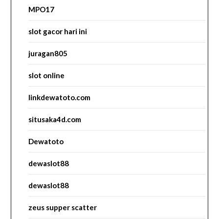
MPO17
slot gacor hari ini
juragan805
slot online
linkdewatoto.com
situsaka4d.com
Dewatoto
dewaslot88
dewaslot88
zeus supper scatter