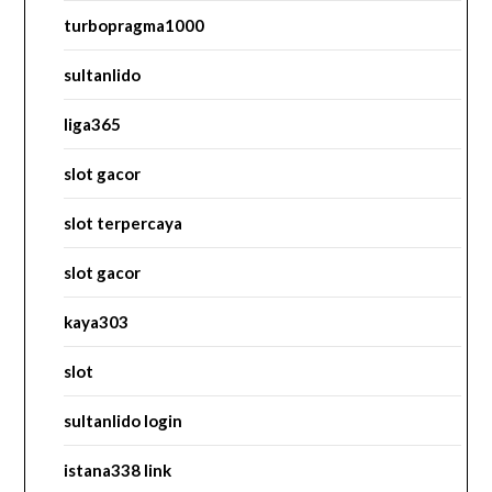
turbopragma1000
sultanlido
liga365
slot gacor
slot terpercaya
slot gacor
kaya303
slot
sultanlido login
istana338 link