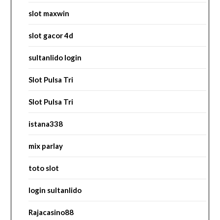
slot maxwin
slot gacor 4d
sultanlido login
Slot Pulsa Tri
Slot Pulsa Tri
istana338
mix parlay
toto slot
login sultanlido
Rajacasino88