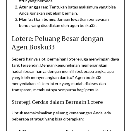
fitur yang berbeda.
Atur anggaran:
Tentukan batas maksimum yang bisa
Anda gunakan sebelum bermain.
Manfaatkan bonus:
Jangan lewatkan penawaran
bonus yang disediakan oleh agen bosku33.
Lotere: Peluang Besar dengan
Agen Bosku33
Seperti halnya slot, permainan
lotere
juga menyimpan daya
tarik tersendiri. Dengan kemungkinan memenangkan
hadiah besar hanya dengan memilih beberapa angka, apa
yang lebih menyenangkan dari itu? Agen bosku33
menyediakan sistem lotere yang mudah diakses dan
transparan, membuatnya sempurna bagi pemula.
Strategi Cerdas dalam Bermain Lotere
Untuk memaksimalkan peluang kemenangan Anda, ada
beberapa strategi yang bisa diterapkan: