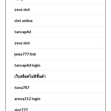
zeus slot
slot online
tancap4d
zeus slot
jelas777 link
tancap4d login
เว็บสล็อตไม่มีขั้นต่ํา
tuna787
arena212 login
slot777