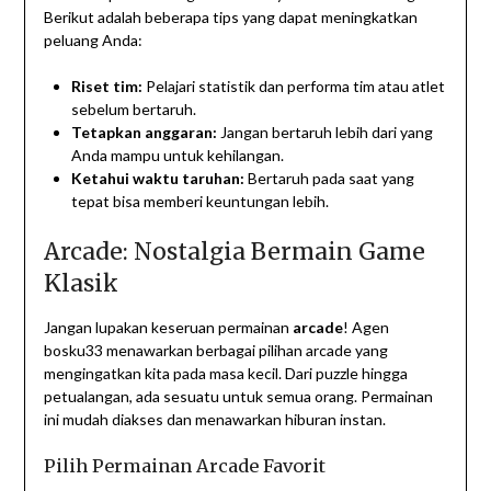
Berikut adalah beberapa tips yang dapat meningkatkan
peluang Anda:
Riset tim:
Pelajari statistik dan performa tim atau atlet
sebelum bertaruh.
Tetapkan anggaran:
Jangan bertaruh lebih dari yang
Anda mampu untuk kehilangan.
Ketahui waktu taruhan:
Bertaruh pada saat yang
tepat bisa memberi keuntungan lebih.
Arcade: Nostalgia Bermain Game
Klasik
Jangan lupakan keseruan permainan
arcade
! Agen
bosku33 menawarkan berbagai pilihan arcade yang
mengingatkan kita pada masa kecil. Dari puzzle hingga
petualangan, ada sesuatu untuk semua orang. Permainan
ini mudah diakses dan menawarkan hiburan instan.
Pilih Permainan Arcade Favorit