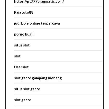
https://pt777pragmatic.com/
Rajatoto88
judi bole online terpercaya
porno bugil
situs slot
slot
Userslot
slot gacor gampang menang
situs slot gacor
slot gacor