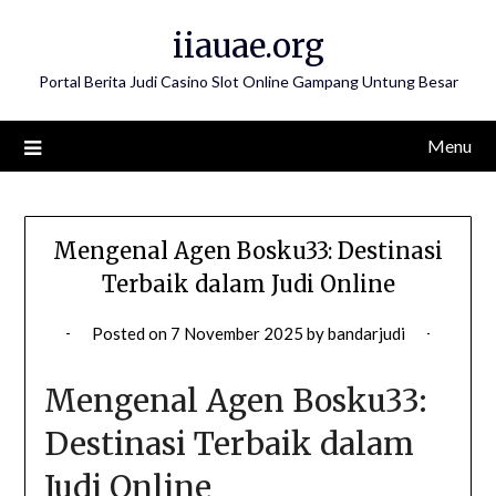
Skip
iiauae.org
to
content
Portal Berita Judi Casino Slot Online Gampang Untung Besar
Menu
Mengenal Agen Bosku33: Destinasi
Terbaik dalam Judi Online
Posted on
7 November 2025
by
bandarjudi
Mengenal Agen Bosku33:
Destinasi Terbaik dalam
Judi Online