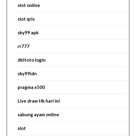
slot online
slot qris
sky99 apk
rr777
dbltoto login
sky99idn
pragma x500
Live draw Hk hari ini
sabung ayam online
slot