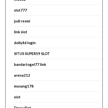
slot777
judi resmi
link slot
dolly4d login
SITUS SUPER59 SLOT
bandartogel77 link
arena212
musang178
slot
Dewa Slot