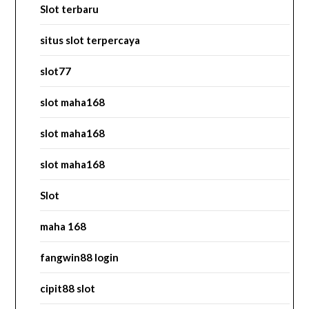
Slot terbaru
situs slot terpercaya
slot77
slot maha168
slot maha168
slot maha168
Slot
maha 168
fangwin88 login
cipit88 slot