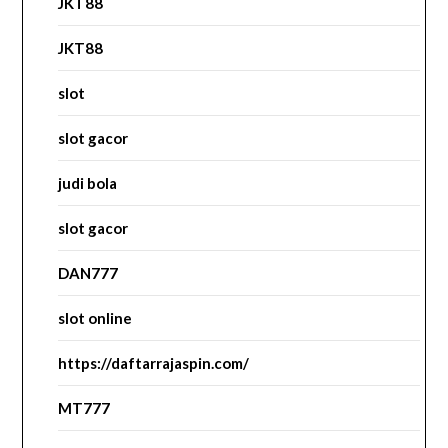
JKT88
JKT88
slot
slot gacor
judi bola
slot gacor
DAN777
slot online
https://daftarrajaspin.com/
MT777