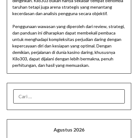
diinginkan. Kilo303 bukan hanya sekadar tempat berlomba
taruhan tetapi juga arena strategis yang menantang
kecerdasan dan analisis pengguna secara objektif.
Penggunaan wawasan yang diperoleh dari review, strategi,
dan panduan ini diharapkan dapat membekali pembaca
untuk menghadapi kompleksitas perjudian daring dengan
kepercayaan diri dan kesiapan yang optimal. Dengan
demikian, perjalanan di dunia kasino daring, khususnya
Kilo303, dapat dijalani dengan lebih bermakna, penuh
perhitungan, dan hasil yang memuaskan.
CARI
UNTUK:
Agustus 2026