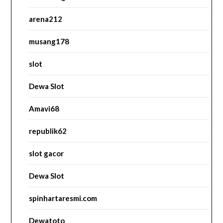
arena212
musang178
slot
Dewa Slot
Amavi68
republik62
slot gacor
Dewa Slot
spinhartaresmi.com
Dewatoto