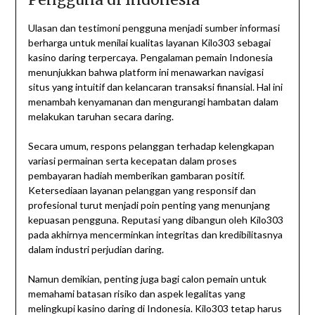
Ulasan dan testimoni pengguna menjadi sumber informasi
berharga untuk menilai kualitas layanan Kilo303 sebagai
kasino daring terpercaya. Pengalaman pemain Indonesia
menunjukkan bahwa platform ini menawarkan navigasi
situs yang intuitif dan kelancaran transaksi finansial. Hal ini
menambah kenyamanan dan mengurangi hambatan dalam
melakukan taruhan secara daring.
Secara umum, respons pelanggan terhadap kelengkapan
variasi permainan serta kecepatan dalam proses
pembayaran hadiah memberikan gambaran positif.
Ketersediaan layanan pelanggan yang responsif dan
profesional turut menjadi poin penting yang menunjang
kepuasan pengguna. Reputasi yang dibangun oleh Kilo303
pada akhirnya mencerminkan integritas dan kredibilitasnya
dalam industri perjudian daring.
Namun demikian, penting juga bagi calon pemain untuk
memahami batasan risiko dan aspek legalitas yang
melingkupi kasino daring di Indonesia. Kilo303 tetap harus