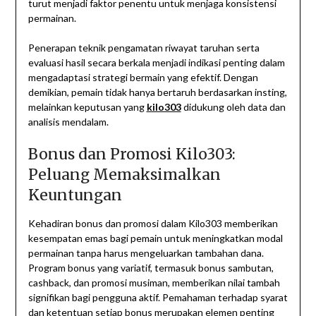
turut menjadi faktor penentu untuk menjaga konsistensi
permainan.
Penerapan teknik pengamatan riwayat taruhan serta
evaluasi hasil secara berkala menjadi indikasi penting dalam
mengadaptasi strategi bermain yang efektif. Dengan
demikian, pemain tidak hanya bertaruh berdasarkan insting,
melainkan keputusan yang
kilo303
didukung oleh data dan
analisis mendalam.
Bonus dan Promosi Kilo303:
Peluang Memaksimalkan
Keuntungan
Kehadiran bonus dan promosi dalam Kilo303 memberikan
kesempatan emas bagi pemain untuk meningkatkan modal
permainan tanpa harus mengeluarkan tambahan dana.
Program bonus yang variatif, termasuk bonus sambutan,
cashback, dan promosi musiman, memberikan nilai tambah
signifikan bagi pengguna aktif. Pemahaman terhadap syarat
dan ketentuan setiap bonus merupakan elemen penting