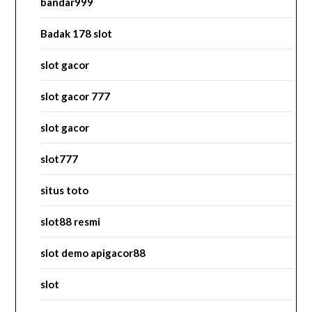
bandar999
Badak 178 slot
slot gacor
slot gacor 777
slot gacor
slot777
situs toto
slot88 resmi
slot demo apigacor88
slot