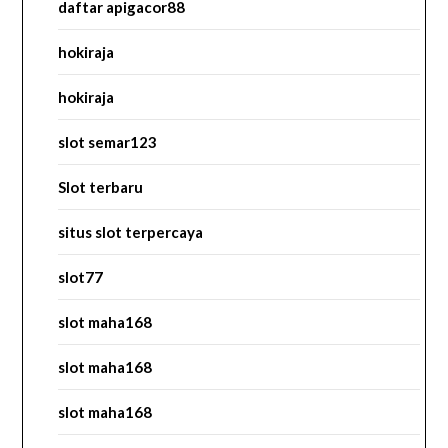
daftar apigacor88
hokiraja
hokiraja
slot semar123
Slot terbaru
situs slot terpercaya
slot77
slot maha168
slot maha168
slot maha168