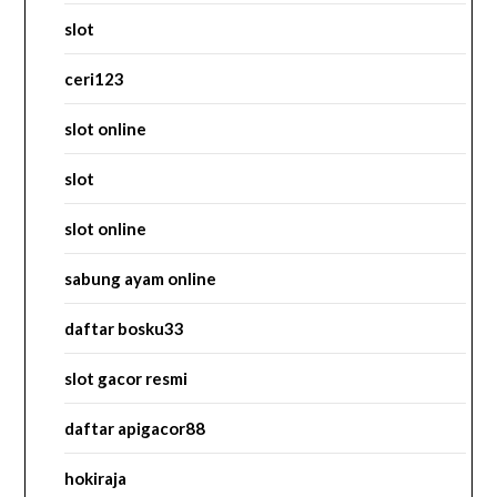
slot
ceri123
slot online
slot
slot online
sabung ayam online
daftar bosku33
slot gacor resmi
daftar apigacor88
hokiraja