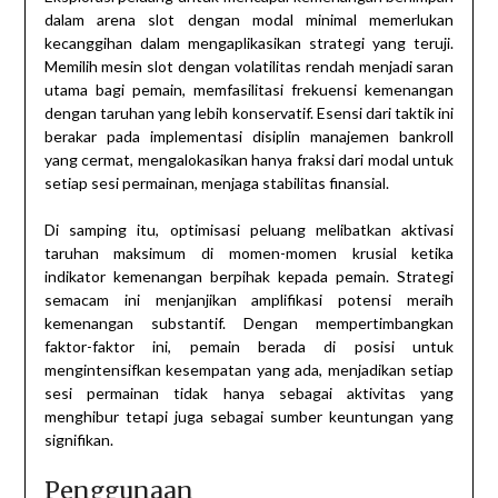
dalam arena slot dengan modal minimal memerlukan
kecanggihan dalam mengaplikasikan strategi yang teruji.
Memilih mesin slot dengan volatilitas rendah menjadi saran
utama bagi pemain, memfasilitasi frekuensi kemenangan
dengan taruhan yang lebih konservatif. Esensi dari taktik ini
berakar pada implementasi disiplin manajemen bankroll
yang cermat, mengalokasikan hanya fraksi dari modal untuk
setiap sesi permainan, menjaga stabilitas finansial.
Di samping itu, optimisasi peluang melibatkan aktivasi
taruhan maksimum di momen-momen krusial ketika
indikator kemenangan berpihak kepada pemain. Strategi
semacam ini menjanjikan amplifikasi potensi meraih
kemenangan substantif. Dengan mempertimbangkan
faktor-faktor ini, pemain berada di posisi untuk
mengintensifkan kesempatan yang ada, menjadikan setiap
sesi permainan tidak hanya sebagai aktivitas yang
menghibur tetapi juga sebagai sumber keuntungan yang
signifikan.
Penggunaan