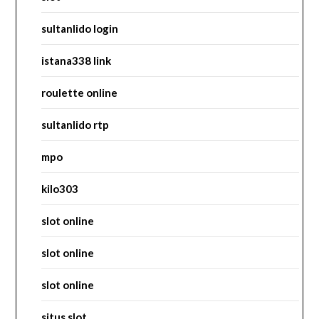
sultanlido login
istana338 link
roulette online
sultanlido rtp
mpo
kilo303
slot online
slot online
slot online
situs slot