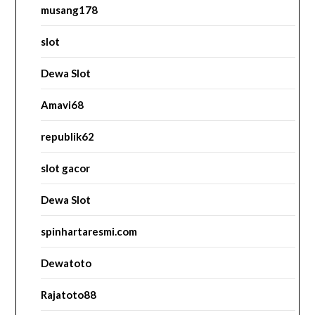
musang178
slot
Dewa Slot
Amavi68
republik62
slot gacor
Dewa Slot
spinhartaresmi.com
Dewatoto
Rajatoto88