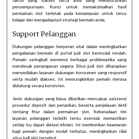
faktor yang sukses serta area yang membutuhkan
penyempurnaan. Kunci untuk memaksimalkan hasil
permainan slot terletak pada kemampuan untuk terus
belajar dan mengadaptasi strategi bermain anda.
Support Pelanggan
Dukungan pelanggan berperan vital dalam meningkatkan
pengalaman bermain di portal judi slot bermodal rendah.
Pemain seringkali menemui berbagai problematika yang
mendesak penanganan segera. Situs judi slot diharapkan
menyediakan layanan dukungan konsumen yang responsif
serta mudah diakses. Ini memungkinkan pemain merasa
didukung secara konsisten.
Jenis dukungan yang biasa diberikan mencakup asistensi
prosedur deposit dan penarikan, beserta penjelasan detil
tentang fitur dalam permainan slot. Keberadaan tim
layanan pelanggan terlatih tentu esensial, memastikan
setiap isu dapat diatasi efisien. Ini memberikan keamanan
bagi pemain dengan modal terbatas, meningkatkan nilai
situs judi slot tersebut.