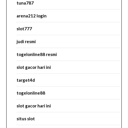
tuna787
arena212 login
slot777
judi resmi
togelonline88 resmi
slot gacor hari ini
target4d
togelonline88
slot gacor hari ini
situs slot