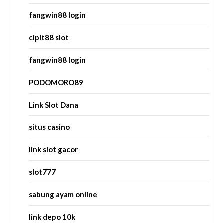
fangwin88 login
cipit88 slot
fangwin88 login
PODOMORO89
Link Slot Dana
situs casino
link slot gacor
slot777
sabung ayam online
link depo 10k