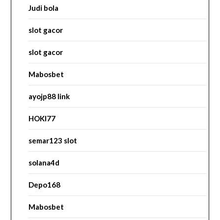
Judi bola
slot gacor
slot gacor
Mabosbet
ayojp88 link
HOKI77
semar123 slot
solana4d
Depo168
Mabosbet