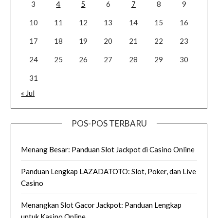
3
4
5
6
7
8
9
10
11
12
13
14
15
16
17
18
19
20
21
22
23
24
25
26
27
28
29
30
31
« Jul
POS-POS TERBARU
Menang Besar: Panduan Slot Jackpot di Casino Online
Panduan Lengkap LAZADATOTO: Slot, Poker, dan Live
Casino
Menangkan Slot Gacor Jackpot: Panduan Lengkap
untuk Kasino Online