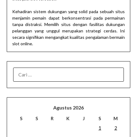
Kehadiran sistem dukungan yang solid pada sebuah situs
menjamin pemain dapat berkonsentrasi pada permainan
tanpa distraksi. Memilih situs dengan fasilitas dukungan
pelanggan yang unggul merupakan strategi cerdas. Ini
secara signifikan mengangkat kualitas pengalaman bermain
slot online.
CARI
UNTUK:
Agustus 2026
S
S
R
K
J
S
M
1
2