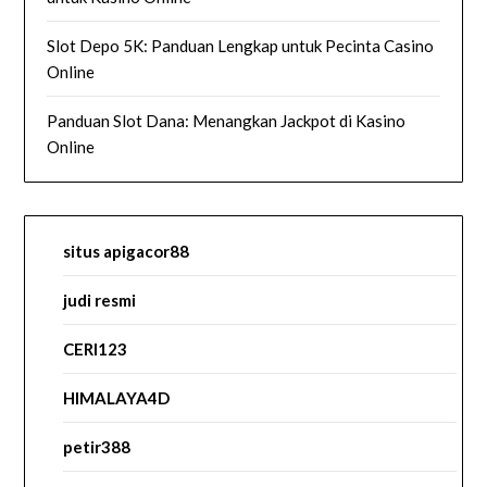
Slot Depo 5K: Panduan Lengkap untuk Pecinta Casino
Online
Panduan Slot Dana: Menangkan Jackpot di Kasino
Online
situs apigacor88
judi resmi
CERI123
HIMALAYA4D
petir388