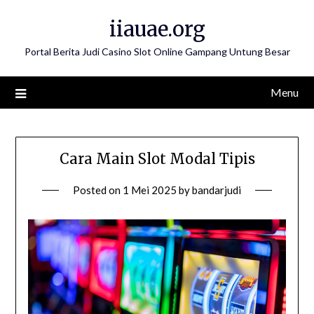
Skip
iiauae.org
to
content
Portal Berita Judi Casino Slot Online Gampang Untung Besar
Menu
Cara Main Slot Modal Tipis
Posted on
1 Mei 2025
by
bandarjudi