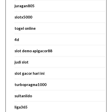
juragan805
slotx5000
togel online
4d
slot demo apigacor88
judi slot
slot gacor hari ini
turbopragma1000
sultanlido
liga365