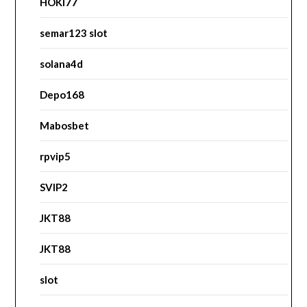
HOKI77
semar123 slot
solana4d
Depo168
Mabosbet
rpvip5
SVIP2
JKT88
JKT88
slot