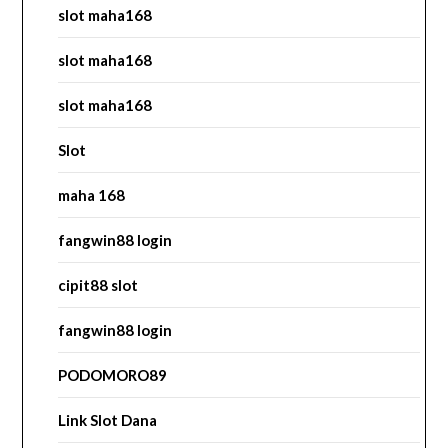
slot maha168
slot maha168
slot maha168
Slot
maha 168
fangwin88 login
cipit88 slot
fangwin88 login
PODOMORO89
Link Slot Dana