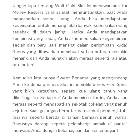
Jangan lupa tentang Wolf Gold. Slot ini menawarkan fitur
Money Respins yang sangat menguntungkan. Saat Anda
mendapatkan simbol uang, Anda bisa mendapatkan
kesempatan untuk menang lebih banyak, seperti ikan yang
terjebak di dalam jaring. Ketika Anda mendapatkan
kombinasi yang tepat, Anda akan merasakan kegembiraan
seolah-olah baru saja menang dalam perlombaan kuda!
Bonus yang ditawarkan membuat setiap putaran semakin
menarik, dan Anda mungkin akan merasa seperti raja atau
ratu hutan!
Kemudian kita punya Sweet Bonanza yang mengundang
Anda ke dunia permen. Slot ini memiliki bonus Free Spins
yang bikin ketagihan, seperti kue ulang tahun yang
dikelilingi lilin. Setiap kali Anda memicu fitur ini, Anda akan
merasa seperti mendapatkan sekotak cokelat yang penuh
kejutan. Saat gulungan berputar dan simbol permen jatuh,
rasanya seperti berada di taman bermain penuh warna.
Bonusnya datang seperti gelombang ombak di pantai,
menyapu Anda dengan kebahagiaan dan kemenangan!