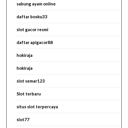
sabung ayam online
daftar bosku33
slot gacor resmi
daftar apigacor88
hokiraja
hokiraja
slot semar123
Slot terbaru
situs slot terpercaya
slot77